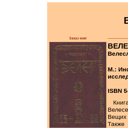
Заказ книг
ВЕЛ
Велес
М.: И
исслед
ISBN 5
Книг
Велесе
Вещих 
Также