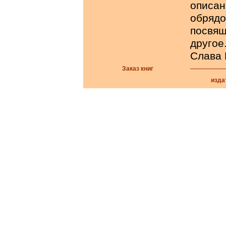
описан
обряд
посвя
другое.
Слава 
Заказ книг
изда