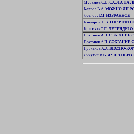
Муравьев С.В.
ОХОТА НА 
Карпов В.А.
МОЖНО ЛИ Р
Леонов Л.М.
ИЗБРАННОЕ
Бондарев Ю.В.
ГОРЯЧИЙ С
Красиков С.П.
ЛЕГЕНДЫ О
Платонов А.П.
СОБРАНИЕ С
Платонов А.П.
СОБРАНИЕ С
Проханов А.А.
КРАСНО-КО
Личутин В.В.
ДУША НЕИЗ