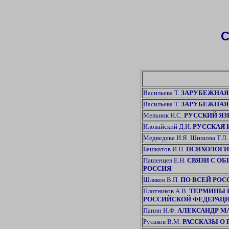
Васильева Т.
ЗАРУБЕЖНАЯ Л
Васильева Т.
ЗАРУБЕЖНАЯ Л
Мельник Н.С.
РУССКИЙ ЯЗ
Иловайский Д.И.
РУССКАЯ 
Медведева И.Я. Шишова Т.Л
Башкатов И.П.
ПСИХОЛОГИ
Пашенцев Е.Н.
СВЯЗИ С О
РОССИЯ
Шляков В.П.
ПО ВСЕЙ РО
Плотников А.В.
ТЕРМИНЫ 
РОССИЙСКОЙ ФЕДЕРАЦИ
Панин Н.Ф.
АЛЕКСАНДР М
Русаков В.М.
РАССКАЗЫ О