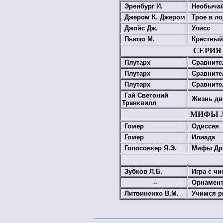
Эренбург И.
Необыча
Джером К. Джером
Трое в ло
Джойс Дж.
Улисс
Пьюзо М.
Крестный
СЕРИЯ
Плутарх
Сравните
Плутарх
Сравните
Плутарх
Сравните
Гай Светоний
Жизнь дв
Транквилл
МИФЫ 
Гомер
Одиссея
Гомер
Илиада
Голосовкер Я.Э.
Мифы Дре
Зубков Л.Б.
Игра с ч
--
Орнамент
Литвиненко В.М.
Учимся р