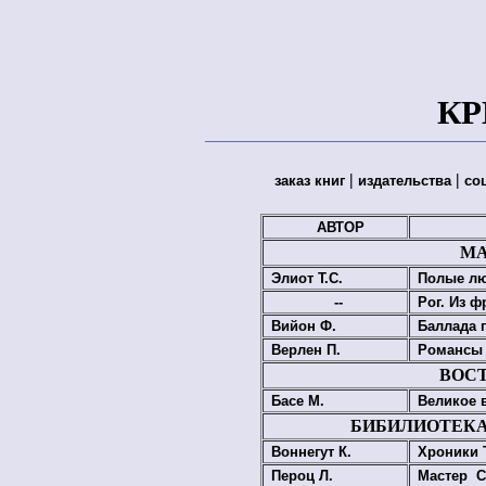
КР
|
|
заказ книг
издательства
со
АВТОР
МА
Элиот Т.С.
Полые л
--
Рог. Из 
Вийон Ф.
Баллада 
Верлен П.
Романсы 
ВОС
Басе М.
Великое 
БИБИЛИОТЕКА
Воннегут К.
Хроники 
Пероц Л.
Мастер С