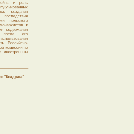
войны и роль
опубликованных
есс создания
последствия
ми польского
монархистов к
ия содержания
й после его
 использования
ть Российско-
ой комиссии по
о иностранным
во "Квадрига"