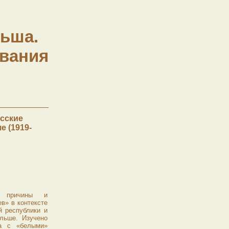
льша.
ования
усские
 (1919-
е причины и
в» в контексте
й республики и
льше. Изучено
ва с «белыми»