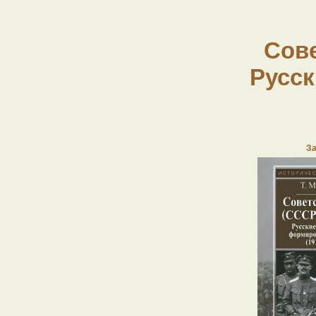
Сове
Русск
За