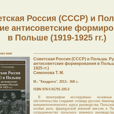
тская Россия (СССР) и По
ие антисоветские формир
в Польше (1919-1925 гг.)
каз книг
Советская Россия (СССР) и Польша. Р
антисоветские формирования в Польше
1925 гг.)
Симонова Т. М.
М.: "Квадрига", 2013.- 368 с.
ISBN 978-5-91791-105-2
В монографии исследованы основны
обстоятельства создания «отряда русских беженце
внешнеполитического курса руководства Польско
особая роль французской военной миссии в По
сотрудничество польского военного руководст