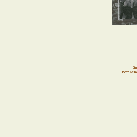
За
notaben