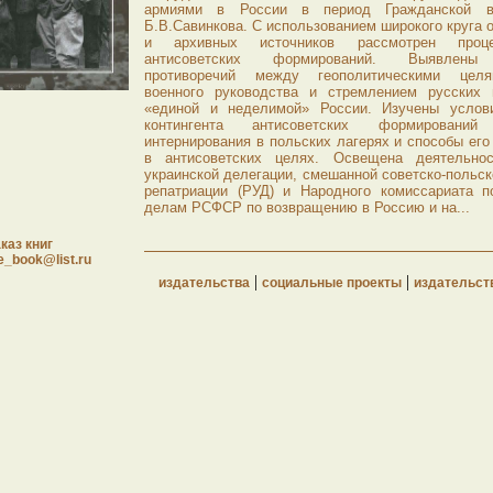
армиями в России в период Гражданской 
Б.В.Савинкова. С использованием широкого круга 
и архивных источников рассмотрен проц
антисоветских формирований. Выявлены 
противоречий между геополитическими целя
военного руководства и стремлением русских 
«единой и неделимой» России. Изучены услов
контингента антисоветских формировани
интернирования в польских лагерях и способы его
в антисоветских целях. Освещена деятельнос
украинской делегации, смешанной советско-польск
репатриации (РУД) и Народного комиссариата п
делам РСФСР по возвращению в Россию и на...
каз книг
e_book@list.ru
|
|
издательства
социальные проекты
издательст