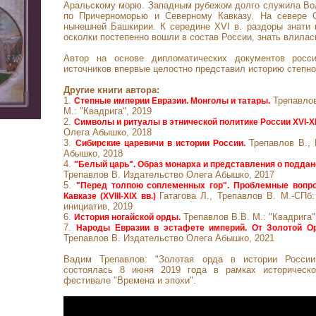
Аральскому морю. За­падным рубежом долго служила Волг
по Причерноморью и Северному Кавказу. На севере
нынешней Башкирии. К середине XVI в. раздоры знати 
осколки постепенно вошли в состав России, знать влилас
Автор на основе дипломатических документов росс
источников впервые целостно представил историю степн
Другие книги автора:
1.
Трепавлов
Степные империи Евразии. Монголы и татары.
М.: "Квадрига", 2019
2.
Символы и ритуалы в этнической политике России XVI-XI
Олега Абышко, 2018
3.
Трепавлов В.,
Сибирские царевичи в истории России.
Абышко, 2018
4.
"Белый царь". Образ монарха и представления о подданст
Трепавлов В. Издательство Олега Абышко, 2017
5.
"Перед толпою соплеменных гор". Проблемные вопро
Гатагова Л., Трепавлов В. М.-СП
Кавказе (XVIII-XIX вв.)
инициатив, 2019
6.
Трепавлов В.В. М.: "Квадрига"
История ногайской орды.
7.
Народы Евразии в эстафете империй. От Золотой Ор
Трепавлов В. Издательство Олега Абышко, 2021
Вадим Трепавлов: "Золотая орда в истории России
состоялась 8 июня 2019 года в рамках историческо
фестивале "Времена и эпохи".