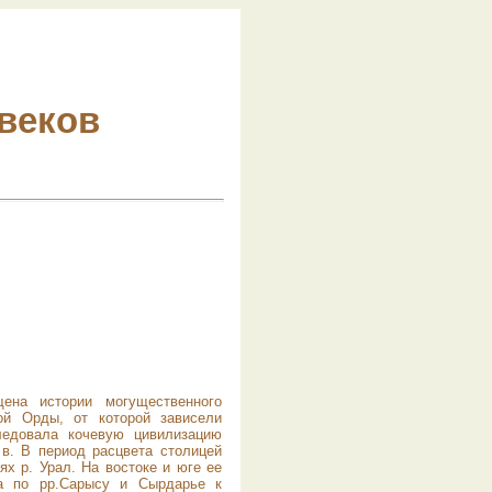
 веков
ена истории мо­гущественного
ой Орды, от которой зависели
следовала кочевую цивилизацию
в. В период расцвета столицей
х р. Урал. На востоке и юге ее
а по pp.Сарысу и Сырдарье к