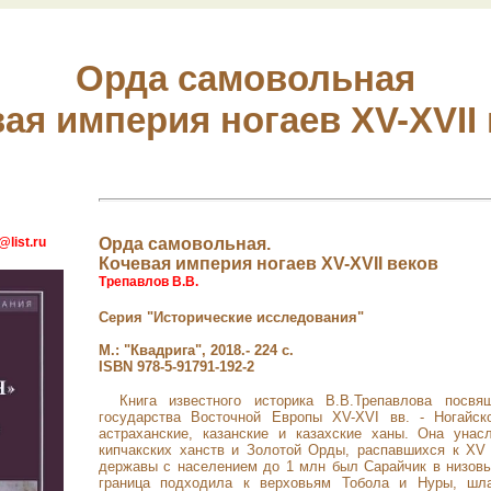
Орда самовольная
ая империя ногаев XV-XVII
list.ru
Орда самовольная.
Кочевая империя ногаев XV-XVII веков
Трепавлов В.В.
Серия "Исторические исследования"
М.: "Квадрига", 2018.- 224 с.
ISBN 978-5-91791-192-2
Книга известного историка В.В.Трепавлова посвящ
государства Восточной Европы XV-XVI вв. - Ногайск
астраханские, казанские и казахские ханы. Она уна
кипчакских ханств и Золотой Орды, распавшихся к XV 
державы с населением до 1 млн был Сарай­чик в низовья
граница подходила к верховьям Тобола и Нуры, шл