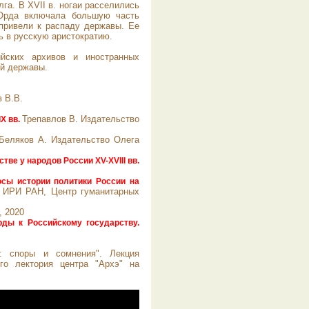
а. В XVII в. ногаи расселились
 Орда включала большую часть
привели к распаду державы. Ее
ь в русскую аристократию.
ийских архивов и иностранных
ой державы.
 В.В.
Трепавлов В. Издательство
X вв.
 Беляков А. Издательство Олега
ве у народов России XV-XVIII вв.
сы истории политики России на
б: ИРИ РАН, Центр гуманитарных
, 2020
ды к Российскому государству.
: споры и сомнения". Лекция
го лектория центра "Архэ" на