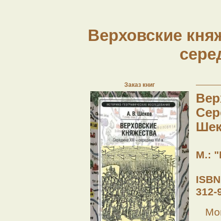
Верховские княже
серед
Заказ книг
Вер
Сере
Шек
М.: "
ISBN
312-
Мо