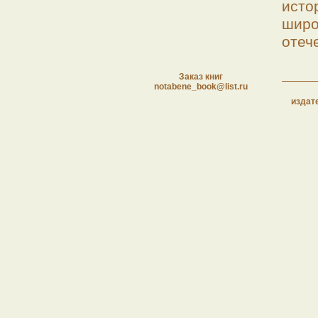
ист
шир
отеч
Заказ книг
notabene_book@list.ru
издат