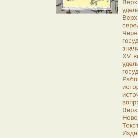
Вер
удел
Верх
сере
Чер
госу
знач
XV в
уде
госу
Раб
ист
исто
воп
Вер
Ново
Текс
Изда