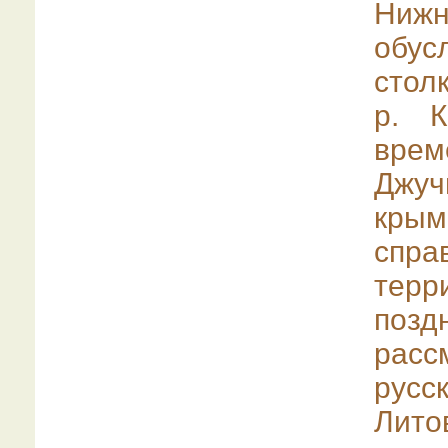
Ниж
обу
стол
р. К
врем
Джу
крым
спра
тер
позд
расс
русс
Лит