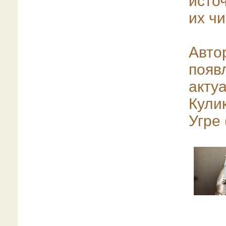
исто
их ч
Авто
появ
акт
Кули
Угре 