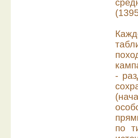
сред
(1395
Кажд
таб
похо
камп
- ра
сохр
(нач
особ
прям
по т