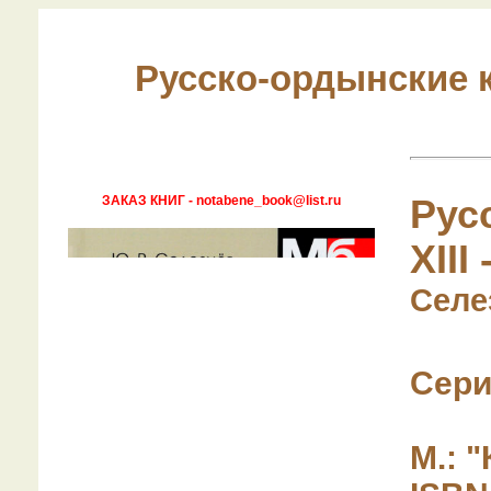
Русско-ордынские к
ЗАКАЗ КНИГ - notabene_book@list.ru
Рус
XIII
Селе
Сери
М.: "