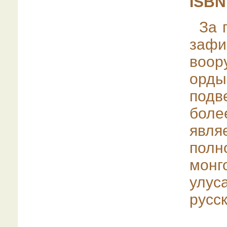
ISBN
За 
заф
воор
орды
подв
боле
явля
полн
мон
улус
русс