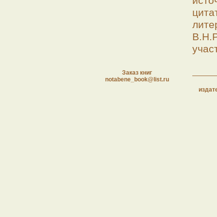
исто
цита
лите
В.Н.
учас
Заказ книг
notabene_book@list.ru
издат