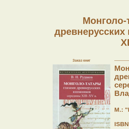
Монголо-
древнерусских
XI
Заказ книг
Мон
дре
сер
Вла
М.: "
ISBN