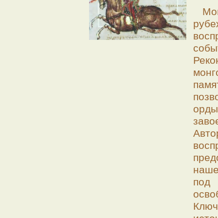
Мо
рубе
вос
собы
Рек
мон
памя
поз
орд
заво
Авт
во
пре
наше
под
осв
Ключ