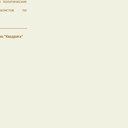
 политические
иалистов по
во "Квадрига"