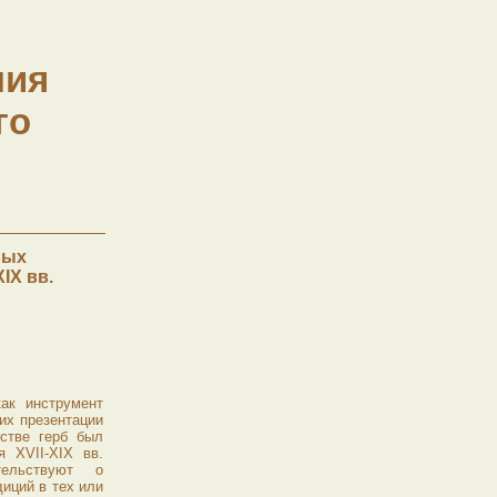
ния
го
вых
IX вв.
ак инструмент
их презентации
естве герб был
 XVII-XIX вв.
тельствуют о
иций в тех или