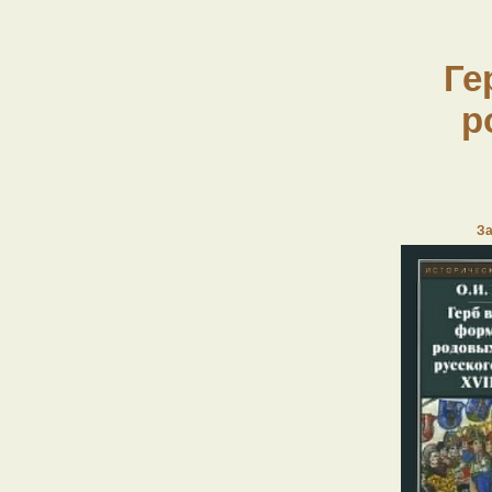
Ге
р
За