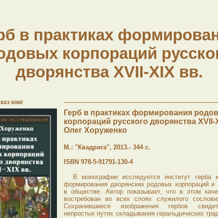
рб в практиках формирова
одовых корпораций русско
дворянства XVII-XIX вв.
каз книг
Герб в практиках формирования родо
корпораций русского дворянства XVII-X
Олег Хоруженко
М.: "Квадрига", 2013.- 344 с.
ISBN 978-5-91791-130-4
В монографии исследуется институт герба к
формирования дворянских родовых корпораций и 
в обществе. Автор показывает, что в этом кач
востребован во всех слоях служилого сословия
Сохранившиеся изображения гербов свиде
непростых путях складывания геральдических трад