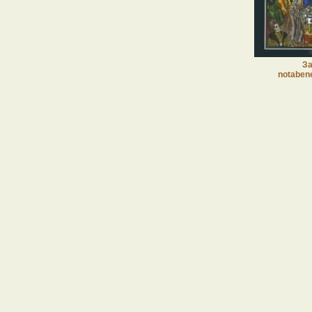
За
notaben