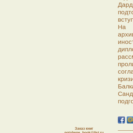
Дар
под
всту
На 
арх
ин
дип
рас
прол
сог
кри
Балк
Сан
подг
Заказ книг
notabene_book@list.ru