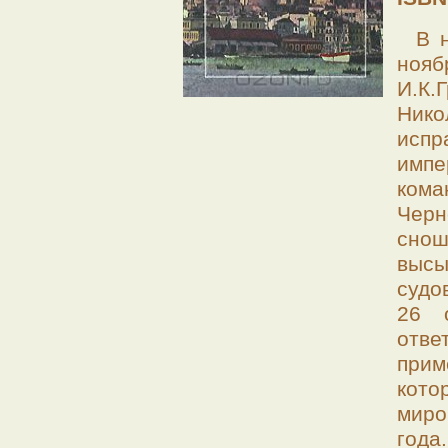
В 
нояб
И.К.
Ник
исп
импе
ком
Черн
снош
высы
судо
26 
отве
при
кото
миро
год