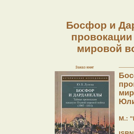
Босфор и Да
провокации
мировой во
Заказ книг
Бос
про
мир
Юли
М.: "
ISBN