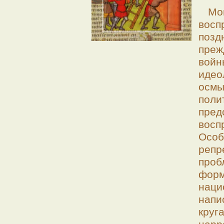
Мо
вос
позд
преж
вой
иде
осм
пол
пре
восп
Ос
репр
про
форм
наци
нап
кру