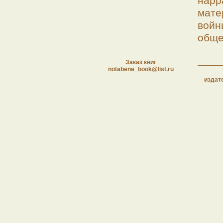
нар
мат
войн
обще
Заказ книг
notabene_book@list.ru
издат