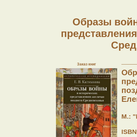
Образы войн
представления
Сред
Заказ книг
Обр
пре
поз
Еле
М.: "
ISBN