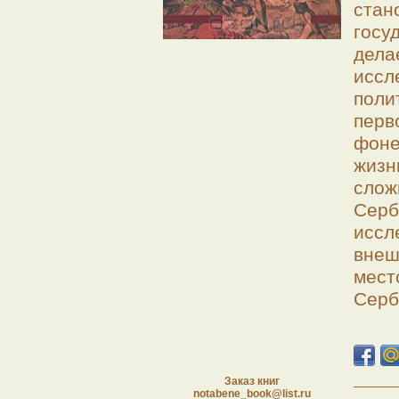
ста
госу
дел
исс
поли
перв
фоне
жизн
слож
Сер
исс
внеш
мес
Серб
Заказ книг
notabene_book@list.ru