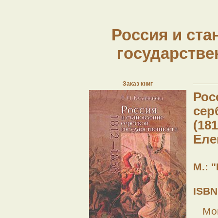
Россия и ста
государствен
Заказ книг
Рос
сер
(181
Еле
М.: "
ISBN
Мо