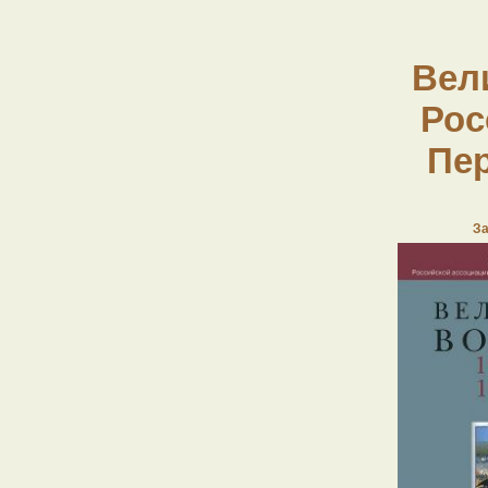
Вел
Рос
Пер
За