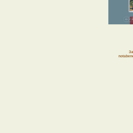
За
notaben