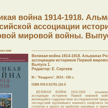
икая война 1914-1918. Альм
сийской ассоциации истор
вой мировой войны. Выпу
каз книг
Великая война 1914-1918. Альманах Р
ассоциации историков Первой мирово
Выпуск 1.
Редактор: Е. Сергеев
М.: "Квадрига", 2014.- 156 с.
ISBN 978-5-91791-110-Х
ВЕЛИКАЯ ВОЙНА 1914-1918 - альманах
ассоциации историков Первой мировой вой
являющейся содружеством исследователей преды
последствий крупнейшего военного конфликта п
столетия и одного из наиболее значимых и траги