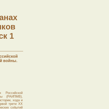
анах
иков
ск 1
оссийской
й войны.
 Российской
ны (РАИПМВ),
стории, хода и
ервой трети XX
ческих событий