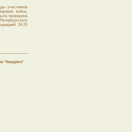
ды участников
ировая война,
была проведена
етербургского
оциацией 24-25
во "Квадрига"