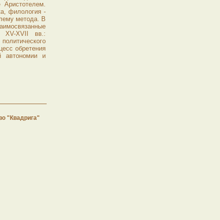
 Аристотелем.
ка, филология -
лему метода. В
аимосвязанные
XV-XVII вв.:
 политического
цесс обретения
й автономии и
во "Квадрига"