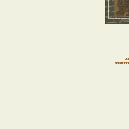
За
notaben