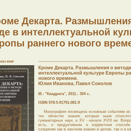
роме Декарта. Размышления
де в интеллектуальной кул
ропы раннего нового врем
каз книг
Кроме Декарта. Размышления о методе
интеллектуальной культуре Европы р
нового времени.
Юлия Иванова, Павел Соколов
М.: "Квадрига", 2011.- 304 с.
ISBN 978-5-91791-081-9
Монография посвящена основным событиям ис
тех областях знания, которые ныне относя
гуманитарных наук, и XV - начале XVIII ни. Вопр
есть, о продуктивном и корректном способе
суждении как в научном знании в целом, так и в 