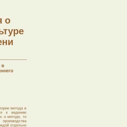
 о
ьтуре
ени
 в
аннего
тории метода в
тся к ведению
ос о методе, то
 производства
каждой отдельно