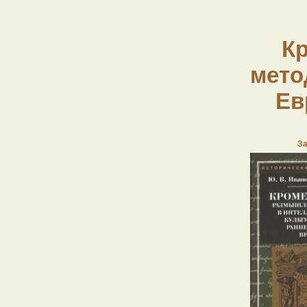
К
мето
Ев
За