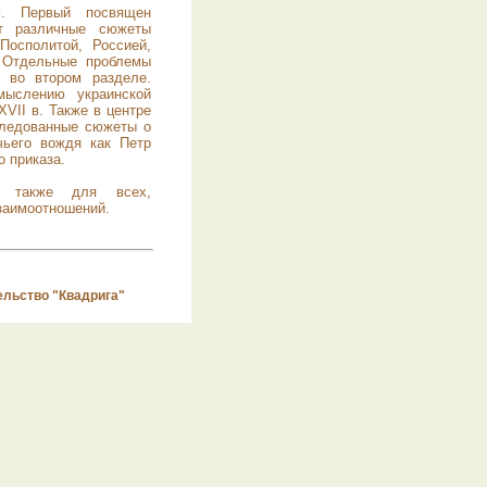
м. Первый посвящен
ет различные сюжеты
осполитой, Россией,
 Отдельные проблемы
я во втором разделе.
мыслению украинской
XVII в. Также в центре
следованные сюжеты о
чьего вождя как Петр
о приказа.
а также для всех,
заимоотношений.
ельство "Квадрига"