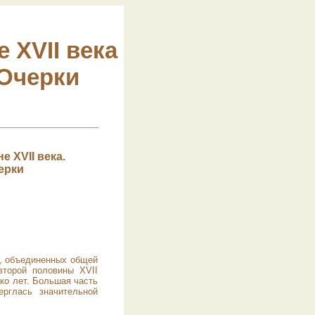
 XVII века
 Очерки
е XVII века.
ерки
в, объединенных общей
второй половины XVII
ко лет. Большая часть
рглась значительной