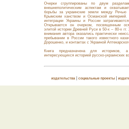
Очерки сгруппированы по двум раздела
внешнеполитическим аспектам и охватыва
борьбы за украинские земли между Речью П
Крымским ханством и Османской империей.
интеграции Украины и России затрагиваютс
Открывается он очерком, посвященным ос
элитой истории Древней Руси в 50-х – 80-х гг. 
внимания автора оказались практически неис
пребывании в России такого известного каза
Дорошенко, и контактах с Украиной Аптекарског
Книга предназначена для историков, 
интересующихся историей русско-украинских в
|
|
издательства
социальные проекты
издат