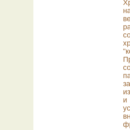
Х
н
в
р
с
х
"
П
с
п
з
и
и
у
в
ф