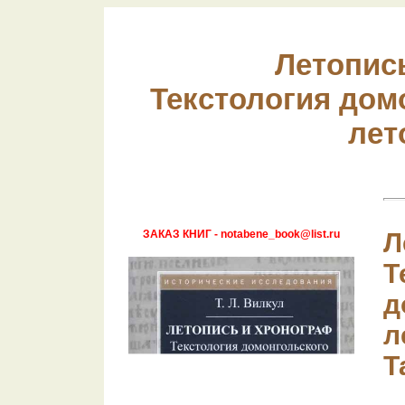
Летопис
Текстология дом
лет
ЗАКАЗ КНИГ - notabene_book@list.ru
Л
Т
д
л
Т