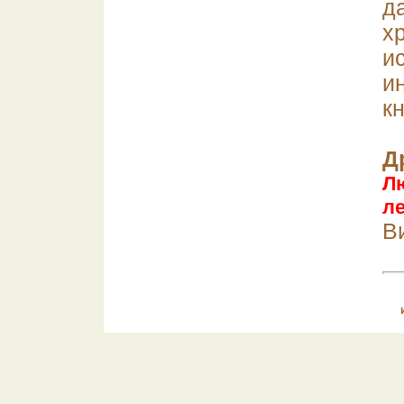
д
х
и
и
к
Д
Л
л
Ви