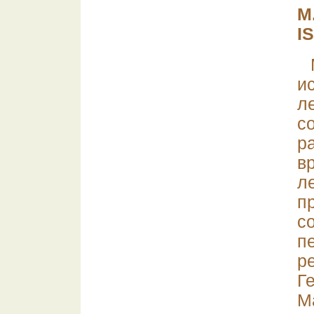
М.
I
и
л
с
р
в
л
п
с
п
р
Г
М