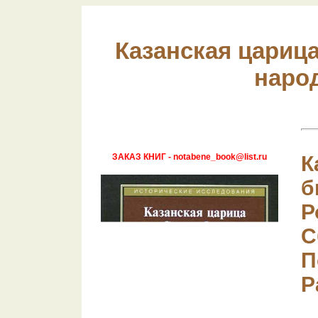
Казанская цариц
наро
ЗАКАЗ КНИГ - notabene_book@list.ru
К
б
Р
С
П
Р