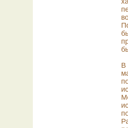
х
п
в
П
б
п
б
В
м
п
и
М
и
п
Р