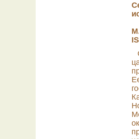
С
и
М.
I
ц
п
Е
г
К
Н
М
о
п