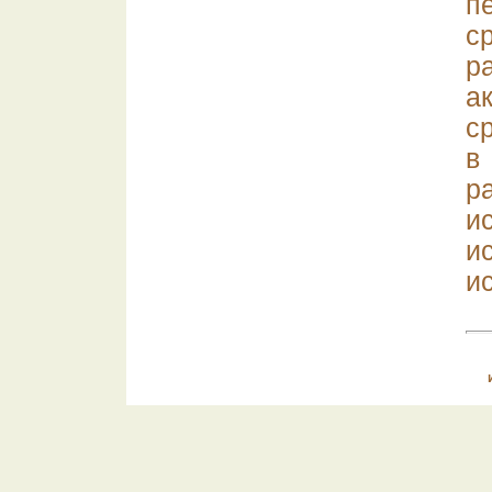
п
с
р
а
с
в
р
и
и
и