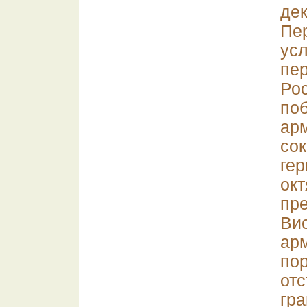
де
Пе
у
пе
Ро
по
а
со
ге
ок
пр
Ви
ар
по
от
гр