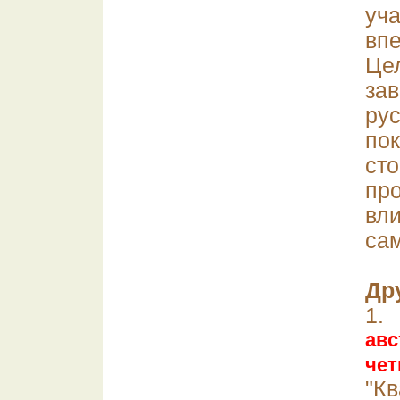
уч
впе
Цел
за
ру
по
сто
про
вл
сам
Др
1
ав
чет
"Кв