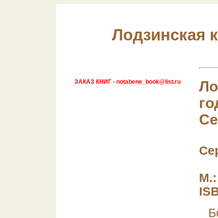
Лодзинская к
ЗАКАЗ КНИГ - notabene_book@list.ru
Ло
го
Се
Се
М.:
ISB
Б