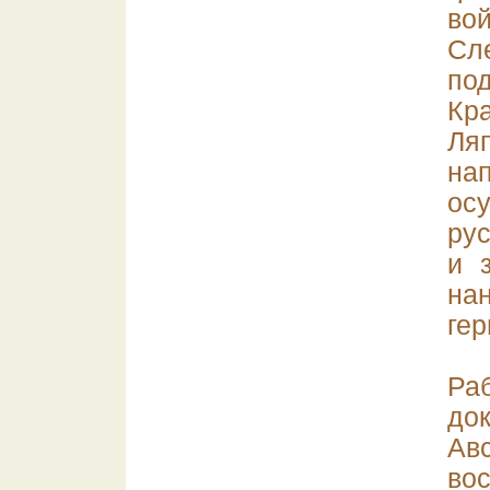
вой
Сл
по
Кр
Ля
на
ос
ру
и 
на
гер
Ра
до
Авс
во