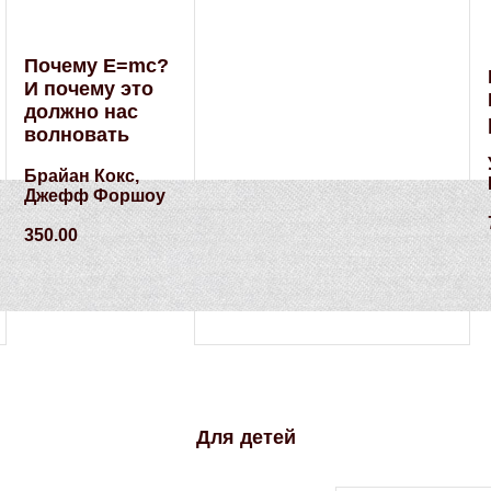
Почему E=mc?
И почему это
должно нас
волновать
Брайан Кокс,
Джефф Форшоу
350.00
Для детей