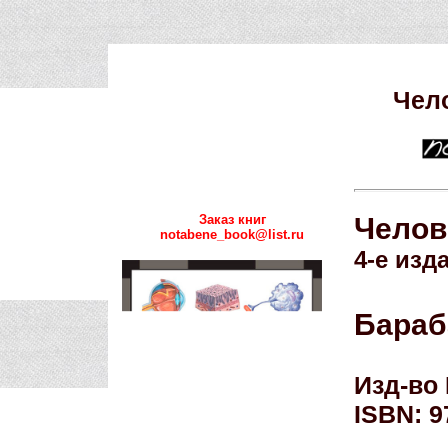
Чело
Заказ книг
Челов
notabene_book@list.ru
4-е изд
Бараб
Изд-во 
ISBN: 9