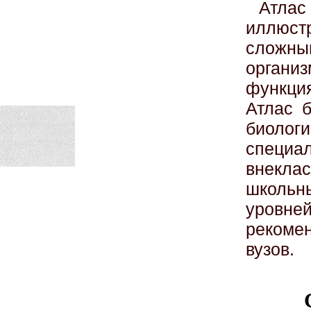
Атла
иллюс
сложны
органи
функция
Атлас б
биоло
специ
внекла
школь
уровн
рекоме
вузов.