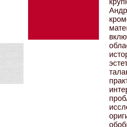
кру
Анд
кром
мат
вкл
обла
исто
эсте
тала
прак
инт
пр
исс
ориг
обо