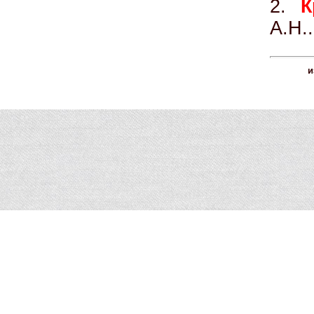
2.
К
А.Н.
и