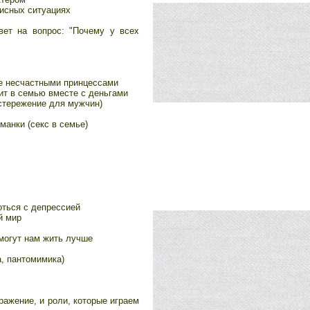
исных ситуациях
вет на вопрос: "Почему у всех
ие несчастными принцессами
ит в семью вместе с деньгами
остережение для мужчин)
анки (секс в семье)
оться с депрессией
й мир
могут нам жить лучше
, пантомимика)
ражение, и роли, которые играем