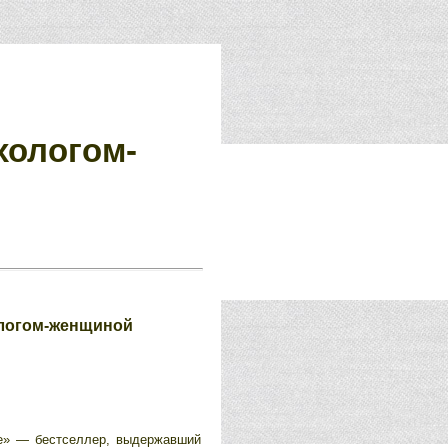
хологом-
ологом-женщиной
е» — бестселлер, выдержавший