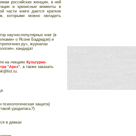
емам российских женщин, в ней
уации и кризисные моменты в
ой части книги дается краткое
ик, которыми можно овладеть
тор научно-популярных книг (в
олками» о Ясоне Бадридзе) и
нтропогенез.ру», журналах
ология», кандидат
ти на лекциях
Культурно-
, а также заказать
нтра "Архэ"
k@list.ru.
да
и психологическая защита)
 такой уродилась?)
ся в девках
ктером