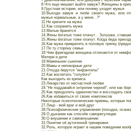
8.Что еще мешает выйти замуж? Женщины в криз
9.Грустная история, или почему уходят мужья
10.Выходи замуж и люби своего мужа, или от
мужья нормальные, а у меня...?"
11.Не кричите на мужа
12.Как сохранить мужа
13.Милые бранятся
14.Жены богатых тоже плачут... Золушки, ставш
15.Жены богатых тоже плачут. Когда беда приход
16.Как мужа превратить в половую тряпку (пред
17.По ту сторону семьи
18.Чем фригидная женщина отличается от нимфом
Матери и дети
19.Маменькин сыночек
20.Мамы и непокорные дети
21.Откуда берутся "инфантилы"
22.Как воспитать "голубого"
Как выходить из кризиса
23.Лекарство от несчастной любви
24."Не поддавайся энтропии черной", или как бор
25.Как преодолеть одиночество и воссоздать сво
26.Как избавиться от своих комплексов
Некоторые психотехнические приемы, которые по
27.Лицо - мой враг и мой друг
28.Психофизические упражнения (походка, осанка
29.О дыхании как способе саморегуляции
30.О внушении и самовнушении
31.Понятие об аутогенной тренировке.
32.Роль, которую играет в нашем поведении вооб