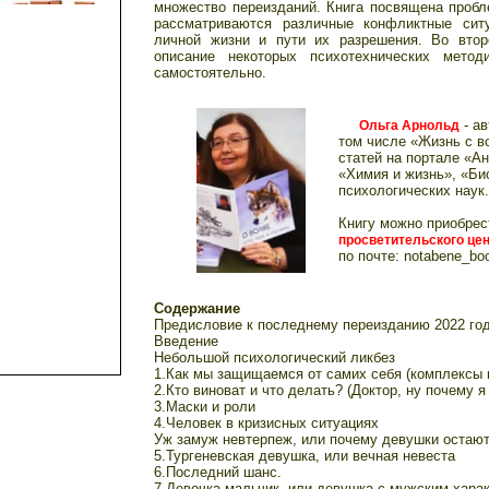
множество переизданий. Книга посвящена пробл
рассматриваются различные конфликтные сит
личной жизни и пути их разрешения. Во втор
описание некоторых психотехнических метод
самостоятельно.
- ав
Ольга Арнольд
том числе «Жизнь с в
статей на портале «А
«Химия и жизнь», «Би
психологических наук.
Книгу можно приобрес
просветительского це
по почте: notabene_boo
Содержание
Предисловие к последнему переизданию 2022 го
Введение
Небольшой психологический ликбез
1.Как мы защищаемся от самих себя (комплексы 
2.Кто виноват и что делать? (Доктор, ну почему я
3.Маски и роли
4.Человек в кризисных ситуациях
Уж замуж невтерпеж, или почему девушки остают
5.Тургеневская девушка, или вечная невеста
6.Последний шанс.
7.Девочка-мальчик, или девушка с мужским хара