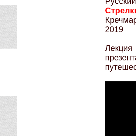
Русский
Стрелк
Кречма
2019
Лекци
през
путешес