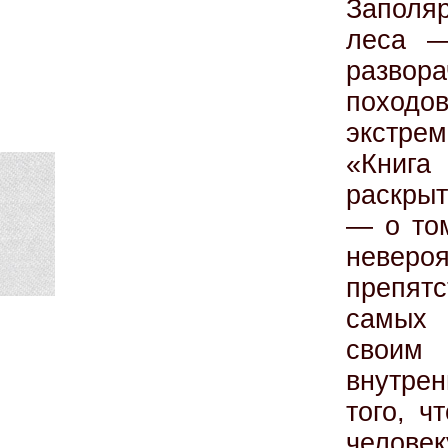
Заполяр
леса —
развор
походо
экстрем
«Книга
раскры
— о том
невер
препятс
самых 
своим
внутрен
того, 
челов