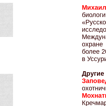
Михаил
биолог
«Русс
исслед
Междун
охране
более 2
в Уссур
Другие 
Запове
охотнич
Мохнат
Кречма