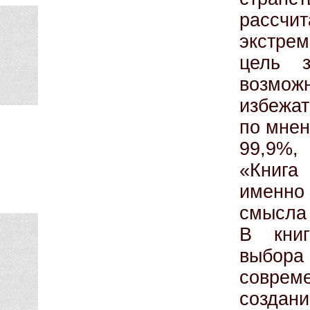
рассчи
экстре
цель 
возможн
избежат
по мнен
99,9%,
«Книга
именно
смысла 
В книг
выбора 
совреме
создан