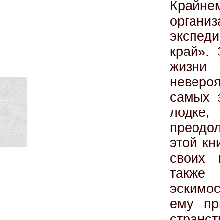
Крайн
органи
экспеди
край».
жизни 
неверо
самых 
лодке,
преодо
этой кн
своих 
также 
эскимос
ему пр
странс