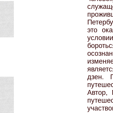
служа
прожи
Петербу
это ок
услови
бороть
осозн
изменяе
являет
дзен. 
путешес
Автор,
путеше
участв