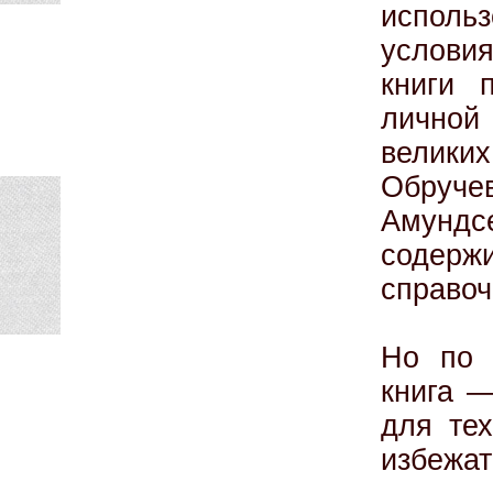
исполь
услови
книги 
личной 
велики
Обручев
Амундсе
содер
справоч
Но по 
книга —
для тех
избежат