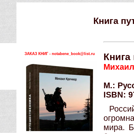
Книга пу
ЗАКАЗ КНИГ - notabene_book@list.ru
Книга
Михаил
М.: Рус
ISBN: 9
Росс
огромн
мира. Б