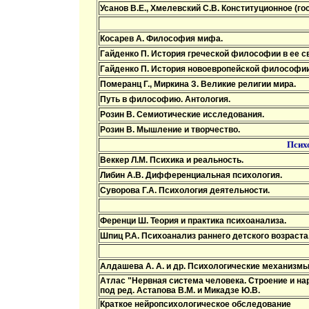
Усанов В.Е., Хмелевский С.В. Конституционное (
Косарев А. Философия мифа.
Гайденко П. История греческой философии в ее св
Гайденко П. История новоевропейской философии 
Померанц Г., Миркина З. Великие религии мира.
Путь в философию. Антология.
Розин В. Семиотические исследования.
Розин В. Мышление и творчество.
Псих
Веккер Л.М. Психика и реальность.
Либин А.В. Дифференциальная психология.
Суворова Г.А. Психология деятельности.
Ференци Ш. Теория и практика психоанализа.
Шпиц Р.А. Психоанализ раннего детского возраста
Алдашева А. А. и др. Психологические механизм
Атлас "Нервная система человека. Строение и на
под ред. Астапова В.М. и Микадзе Ю.В.
Краткое нейропсихологическое обследование