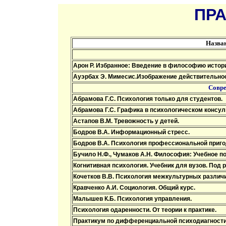
ПРА
Назва
Арон Р. Избранное: Введение в философию истор
Ауэрбах Э. Мимесис.Изображение действительнос
Совре
Абрамова Г.С. Психология только для студентов.
Абрамова Г.С. Графика в психологическом консул
Астапов В.М. Тревожность у детей.
Бодров В.А. Информационный стресс.
Бодров В.А. Психология профессиональной приго
Бучило Н.Ф., Чумаков А.Н. Философия: Учебное п
Когнитивная психология. Учебник для вузов. Под 
Кочетков В.В. Психология межкультурных различи
Кравченко А.И. Социология. Общий курс.
Малышев К.Б. Психология управления.
Психология одаренности. От теории к практике.
Практикум по дифференциальной психодиагности