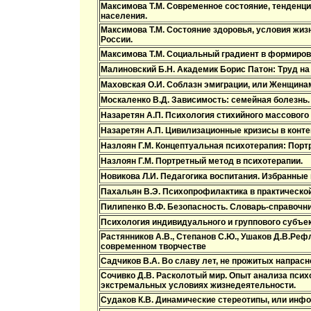
Максимова Т.М. Современное состояние, тенденци
населения.
Максимова Т.М. Состояние здоровья, условия жиз
России.
Максимова Т.М. Социальный градиент в формиров
Малиновский Б.Н. Академик Борис Патон: Труд на
Маховская О.И. Соблазн эмиграции, или Женщина
Москаленко В.Д. Зависимость: семейная болезнь.
Назаретян А.П. Психология стихийного массового
Назаретян А.П. Цивилизационные кризисы в конте
Назлоян Г.М. Концептуальная психотерапия: Порт
Назлоян Г.М. Портретный метод в психотерапии.
Новикова Л.И. Педагогика воспитания. Избранные
Пахальян В.Э. Психопрофилактика в практической
Пилипенко В.Ф. Безопасность. Словарь-справочни
Психология индивидуального и группового субъект
Растянников А.В., Степанов С.Ю., Ушаков Д.В.Реф
современном творчестве
Садчиков В.А. Во славу лет, не прожитых напрасн
Сочивко Д.В. Расколотый мир. Опыт анализа псих
экстремальных условиях жизнедеятельности.
Судаков К.В. Динамические стереотипы, или инф