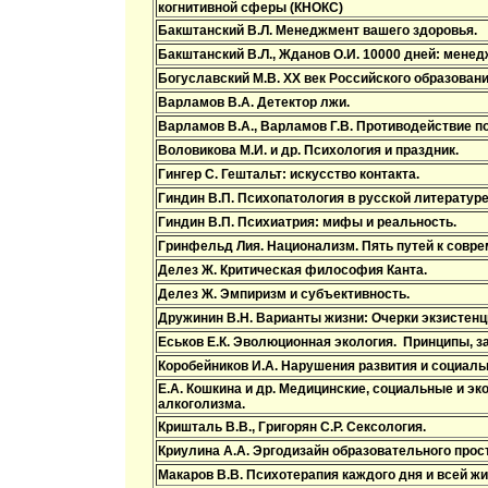
когнитивной сферы (КНОКС)
Бакштанский В.Л. Менеджмент вашего здоровья.
Бакштанский В.Л., Жданов О.И. 10000 дней: менед
Богуславский М.В. ХХ век Российского образовани
Варламов В.А. Детектор лжи.
Варламов В.А., Варламов Г.В. Противодействие п
Воловикова М.И. и др. Психология и праздник.
Гингер С. Гештальт: искусство контакта.
Гиндин В.П. Психопатология в русской литературе
Гиндин В.П. Психиатрия: мифы и реальность.
Гринфельд Лия. Национализм. Пять путей к совре
Делез Ж. Критическая философия Канта.
Делез Ж. Эмпиризм и субъективность.
Дружинин В.Н. Варианты жизни: Очерки экзистенц
Еськов Е.К. Эволюционная экология. Принципы, за
Коробейников И.А. Нарушения развития и социаль
Е.А. Кошкина и др. Медицинские, социальные и э
алкоголизма.
Кришталь В.В., Григорян С.Р. Сексология.
Криулина А.А. Эргодизайн образовательного прос
Макаров В.В. Психотерапия каждого дня и всей жи