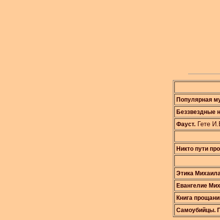
Популярная му
Беззвездные н
Гете И.
Фауст.
Никто пути про
Этика Михаила
Евангелие Мих
Книга прощаний
Самоубийцы. По