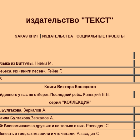
издательство "ТЕКСТ"
|
|
ЗАКАЗ КНИГ
ИЗДАТЕЛЬСТВА
СОЦИАЛЬНЫЕ ПРОЕКТЫ
Ниеми М.
зыка из Виттулы.
Гейне Г.
ебеса. Из «Книги песен».
В.
Книги Виктора Конецкого
Конецкий В.В.
йденного у нас не отберет. Последний рейс.
серия "КОЛЛЕКЦИЯ"
Зеркалов А.
 Булгакова.
Зеркалов А.
аила Булгакова.
Рассадин С.
: Воспоминания о друзьях и не только о них.
Рассадин С.
весть о том, как мы жили и что читали.