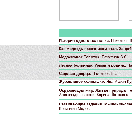
История одного волчонка.
Пажетнов В
Как медведь пасечником стал. За до
Медвежонок Топоток.
Пажетнов В.С.
Лесная больница. Урман и родник.
Па
Садовая дверца.
Пажетнов В.С.
Журавлиное солнышко.
Яна-Мария Ку
Окружающий мир. Живая природа. Тетр
Александр Цветков, Карина Шатохина
Развивающие задания. Мышонок-следоп
Вениамин Медов