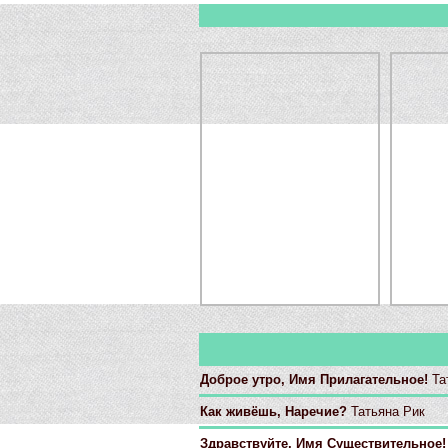
Доброе утро, Имя Прилагательное!
Та
Как живёшь, Наречие?
Татьяна Рик
Здравствуйте, Имя Существительное