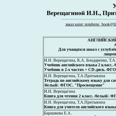
Верещагиной И.Н., Прит
заказ книг notabene_book@lis
АНГЛИЙСКИЙ
Для учащихся школ с углублё
лицеев
И.Н. Верещагина, К.А. Бондаренко, Т.А
Учебник английского языка 2 класс. /
Учебник в 2-х частях + CD-диск. ФГ
И.Н. Верещагина, Т.А.Притыкина
Тетрадь по английскому языку для са
/белый/. ФГОС. "Просвещение"
И.Н. Верещагина
Книга для чтения 2 класс. /белый/. 
И.Н. Верещагина, Т.А.Притыкина
Книга для учителя английского языка
Барашкова Е.А.