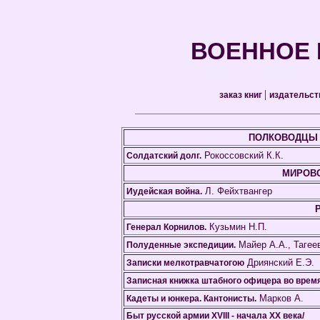
ВОЕННОЕ 
|
заказ книг
издательс
ПОЛКОВОДЦЫ 
Рокоссовский К.К.
Солдатский долг.
МИРОВ
Л. Фейхтвангер
Иудейская война.
Кузьмин Н.П.
Генерал Корнилов.
Майер А.А., Тагее
Полуденные экспедиции.
Дриянский Е.Э.
Записки мелкотравчатогою
Записная книжка штабного офицера во время
Марков А.
Кадеты и юнкера. Кантонисты.
Быт русской армии XVIII - начала XX века/