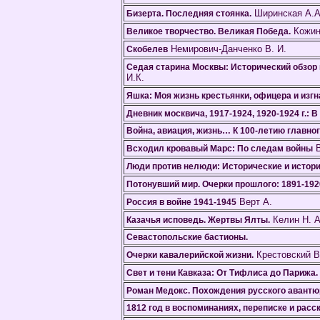
Ширинская А.А
Бизерта. Последняя стоянка.
Кожин
Великое творчество. Великая Победа.
Немирович-Данченко В. И.
Скобелев
Седая старина Москвы: Исторический обзор 
И.К.
Яшка: Моя жизнь крестьянки, офицера и изг
Дневник москвича, 1917-1924, 1920-1924 г.: В 
Война, авиация, жизнь… К 100-летию главно
В
Всходил кровавый Марс: По следам войны
Люди против нелюди: Исторические и истор
Потонувший мир. Очерки прошлого: 1891-192
Верт А.
Россия в войне 1941-1945
Келин Н. А
Казачья исповедь. Жертвы Ялты.
Севастопольские бастионы.
Крестовский В
Очерки кавалерийской жизни.
Свет и тени Кавказа: От Тифлиса до Парижа.
Роман Медокс. Похождения русского авантюр
1812 год в воспоминаниях, переписке и расс