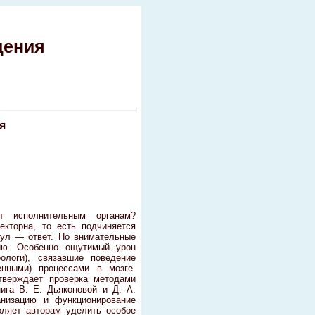
дения
я
т исполнительным органам?
екторна, то есть подчиняется
мул — ответ. Но внимательные
ию. Особенно ощутимый урон
ологи), связавшие поведение
енными) процессами в мозге.
дтверждает проверка методами
ига В. Е. Дьяконовой и Д. А.
анизацию и функционирование
оляет авторам уделить особое