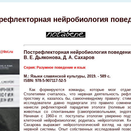
рефлекторная нейробиология пове
@list.ru
Пострефлекторная нейробиология поведени
В. Е. Дьяконова, Д. А. Сахаров
Серия: Разумное поведение и язык
М.: Языки славянской культуры, 2019. - 589 с.
ISBN: 978-5-907117-52-5
Как формируются команды, которые мозг отдае
Столетиями считалось, что нервная деятельность рефл
простому и, казалось бы, самоочевидному правилу: сти
исследователи давно подвергали это правило сомнен
нанесли рефлекторной парадигме этологи (полевые зо
животных со спонтанными (самопроизвольными, эндог
Начиная с 1960-х гг. постулаты этологии уверенно по
клеточной нейрофизиологии; родилась нейроэтология. Кн
Сахарова выражает нейроэтологический взгляд на орг
нервной системы. Опыт собственных исследований позв