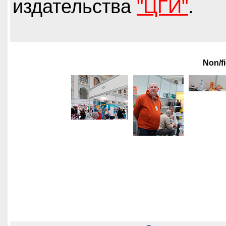
издательства
"ЦГИ"
.
Non/f