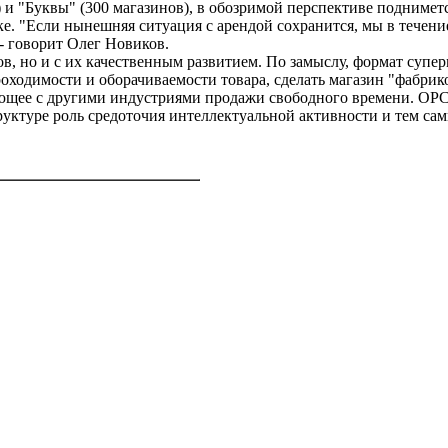
 и "Буквы" (300 магазинов), в обозримой перспективе поднимет
нке. "Если нынешняя ситуация с арендой сохранится, мы в тече
- говорит Олег Новиков.
ов, но и с их качественным развитием. По замыслу, формат супе
оходимости и оборачиваемости товара, сделать магазин "фабрик
ующее с другими индустриями продажи свободного времени. ОРС 
уктуре роль средоточия интеллектуальной активности и тем са