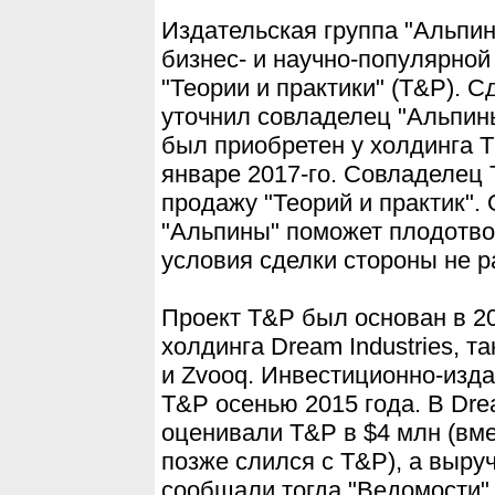
Издательская группа "Альпи
бизнес- и научно-популярно
"Теории и практики" (T&P). С
уточнил совладелец "Альпин
был приобретен у холдинга Т
январе 2017-го. Совладелец
продажу "Теорий и практик". 
"Альпины" поможет плодотво
условия сделки стороны не 
Проект T&P был основан в 20
холдинга Dream Industries, 
и Zvooq. Инвестиционно-изд
T&P осенью 2015 года. В Drea
оценивали T&P в $4 млн (вме
позже слился с T&P), а выруч
сообщали тогда "Ведомости".