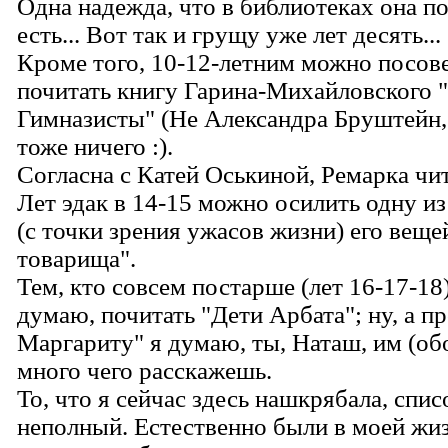
Одна надежда, что в библиотеках она п
есть... Вот так и грущу уже лет десять...
Кроме того, 10-12-летним можно посов
почитать книгу Гарина-Михайловского 
Гимназисты" (Не Александра Бруштейн,
тоже ничего :).
Согласна с Катей Оськиной, Ремарка чит
Лет эдак в 14-15 можно осилить одну и
(с точки зрения ужасов жизни) его веще
товарища".
Тем, кто совсем постарше (лет 16-17-18)
думаю, почитать "Дети Арбата"; ну, а п
Маргариту" я думаю, ты, Наташ, им (об
много чего расскажешь.
То, что я сейчас здесь нашкрябала, спис
неполный. Естественно были в моей жиз