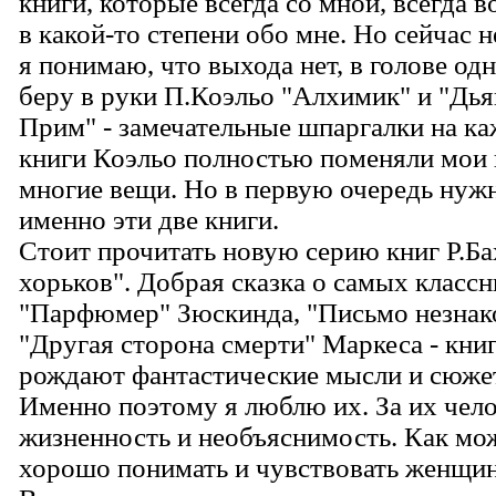
книги, которые всегда со мной, всегда в
в какой-то степени обо мне. Но сейчас н
я понимаю, что выхода нет, в голове од
беру в руки П.Коэльо "Алхимик" и "Дья
Прим" - замечательные шпаргалки на ка
книги Коэльо полностью поменяли мои 
многие вещи. Но в первую очередь нуж
именно эти две книги.
Стоит прочитать новую серию книг Р.Б
хорьков". Добрая сказка о самых класс
"Парфюмер" Зюскинда, "Письмо незнак
"Другая сторона смерти" Маркеса - кни
рождают фантастические мысли и сюжет
Именно поэтому я люблю их. За их чело
жизненность и необъяснимость. Как мо
хорошо понимать и чувствовать женщин