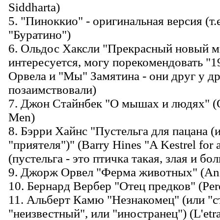
Siddharta)
5. "Пиноккио" - оригинальная версия (т.е
"Буратино")
6. Ольдос Хаксли "Прекрасный новый м
интересуется, могу порекомендовать "
Орвела и "Мы" Замятина - они друг у д
позаимствовали)
7. Джон Стайнбек "О мышах и людях" (
Men)
8. Бэрри Хайнс "Пустельга для пацана (и
"приятеля")" (Barry Hines "A Kestrel for 
(пустельга - это птичка такая, злая и бо
9. Джорж Орвел "Ферма животных" (An
10. Бернард Вербер "Отец предков" (Pere
11. Альберт Камю "Незнакомец" (или "с
"неизвестный", или "иностранец") (L'etr