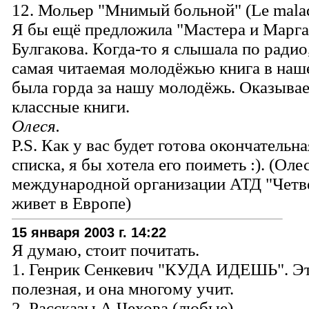
12. Мольер "Мнимый больной" (Le malad
Я бы ещё предложила "Мастера и Марг
Булгакова. Когда-то я слышала по радио
самая читаемая молодёжью книга в наше
была горда за нашу молодёжь. Оказывае
классные книги.
Олеся.
P.S. Как у вас будет готова окончательн
списка, я бы хотела его поиметь :). (Оле
международной организации АТД "Четв
живет в Европе)
15 января 2003 г. 14:22
Я думаю, стоит почитать.
1. Генрик Сенкевич "КУДА ИДЕШЬ". Эт
полезная, и она многому учит.
2. Рассказы А.Чехова (любые).