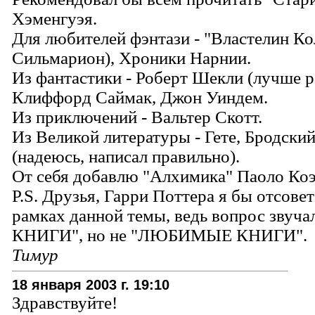
Хэменгуэя.
Для любителей фэнтази - "Властелин Ко
Сильмарион), Хроники Нарнии.
Из фантастики - Роберт Шекли (лучше р
Клиффорд Саймак, Джон Уиндем.
Из приключений - Вальтер Скотт.
Из Великой литературы - Гете, Бродски
(надеюсь, написал правильно).
От себя добавлю "Алхимика" Паоло Коэ
P.S. Друзья, Гарри Поттера я бы отсовет
рамках данной темы, ведь вопрос зву
КНИГИ", но не "ЛЮБИМЫЕ КНИГИ".
Тимур
18 января 2003 г. 19:10
Здравствуйте!