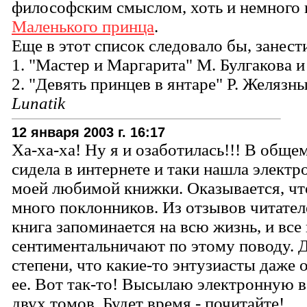
философским смыслом, хоть и немного
Маленького принца
.
Еще в этот список следовало бы, занест
1. "Мастер и Маргарита" М. Булгакова и
2. "Девять принцев в янтаре" Р. Желязны
Lunatik
12 января 2003 г. 16:17
Ха-ха-ха! Ну я и озаботилась!!! В обще
сидела в интернете и таки нашла элект
моей любимой книжки. Оказывается, что
много поклонников. Из отзывов читателе
книга запоминается на всю жизнь, и все 
сентиментальничают по этому поводу. 
степени, что какие-то энтузиасты даже 
ее. Вот так-то! Высылаю электронную 
двух томов. Будет время - почитайте!