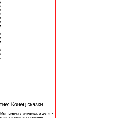
в
к
м
й
з
а
м
я
и
м
о
е
.
тие: Конец сказки
Мы пришли в интернат, а дети, к
нулись и пошли на полдник.