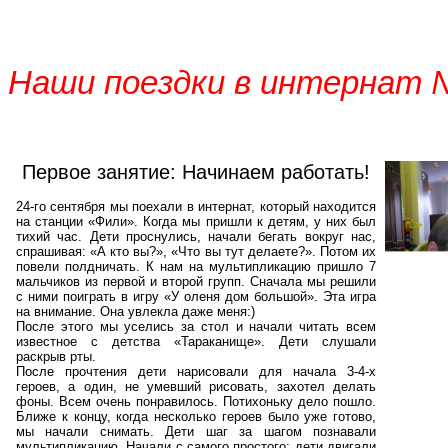
Наши поездки в интернат
Первое занятие: Начинаем работать!
24-го сентября мы поехали в интернат, который находится
на станции «Фили». Когда мы пришли к детям, у них был
тихий час. Дети проснулись, начали бегать вокруг нас,
спрашивая: «А кто вы?», «Что вы тут делаете?». Потом их
повели полдничать. К нам на мультипликацию пришло 7
мальчиков из первой и второй групп. Сначала мы решили
с ними поиграть в игру «У оленя дом большой». Эта игра
на внимание. Она увлекла даже меня:)
После этого мы уселись за стол и начали читать всем
известное с детства «Тараканище». Дети слушали
раскрыв рты.
После прочтения дети нарисовали для начала 3-4-х
героев, а один, не умевший рисовать, захотел делать
фоны. Всем очень понравилось. Потихоньку дело пошло.
Ближе к концу, когда несколько героев было уже готово,
мы начали снимать. Дети шаг за шагом познавали
мультипликацию. Начали с самого простого: дети двигали