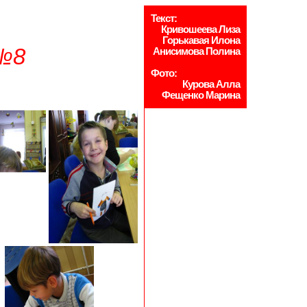
Текст:
Кривошеева Лиза
Горькавая Илона
 №8
Анисимова Полина
Фото:
Курова Алла
Фещенко Марина