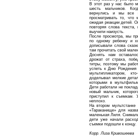
В этот раз у нас было м
шесть мальчиков. Ког
вернулись и мы все в
просматривать то, что
ожидая реакции детей. О
повторяя слова текста, 
выучили наизусть.
После просмотра, мы пр
по одному ребенку и х
дописывали слова сказ
там прочитать свой мален
Доснять нам оставалос
дрожат от страха, поб
титры, поэтому мы рабо
успеть к Дню Рождения 
мультипликатором, кт
доделывал мелкие детали
которыми в мультфильм
Дети работали не поклад
новый мальчик, которо
приступил к съемкам. 
неплохо.
На втором мультстанке
«Тараканище» для назв
маленькая Лиля. Снимали
дети уже начали расхо
съемки подошли к концу.
Корр. Лиза Кривошеева