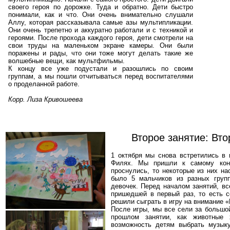
своего героя по дорожке. Туда и обратно. Дети быстро
понимали, как и что. Они очень внимательно слушали
Аллу, которая рассказывала самые азы мультипликации.
Они очень трепетно и аккуратно работали и с техникой и
героями. После прохода каждого героя, дети смотрели на
свои труды на маленьком экране камеры. Они были
поражены и рады, что они тоже могут делать такие же
волшебные вещи, как мультфильмы.
К концу все уже подустали и разошлись по своим
группам, а мы пошли отчитываться перед воспитателями
о проделанной работе.
Корр. Лиза Кривошеева
Второе занятие: Вт
1 октября мы снова встретились в 
Филях. Мы пришли к самому конц
проснулись, то некоторые из них на
было 5 мальчиков из разных групп
девочек. Перед началом занятий, вс
пришедшей в первый раз, то есть с
решили сыграть в игру на внимание 
После игры, мы все сели за большой
прошлом занятии, как животные
возможность детям выбрать музык