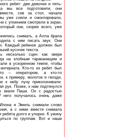
ного ребят: две девочки и пять-
да мы все подготовили, они
месте, сев за стол, начали
 мы уже сняли и смонтировали,
ни с упоением смотрели в экран,
который они, скорее всего, уже
инялись снимать, а Алла брала
одила с ним писать звук. Они
ки. Каждый ребенок должен был
ький кусочек текста.
ь несколько сцен: как звери
еда на злобным тараканищем и
тали в ускоренном темпе, чтобы
интерната. Кто-то из ребят был
о-то – оператором, а кто-то
, к примеру, молоток и гвозди,
е к небу луну приколачивали.
ая рук. Позже, к нам подтянулся
го звали Паша. Он с радостью
У него получалось очень даже
 Илона и Эмиль снимали слово
ания, а с ними вместе снимала
 ребята долго и упорно. К ужину
диться по группам. Вот и наши