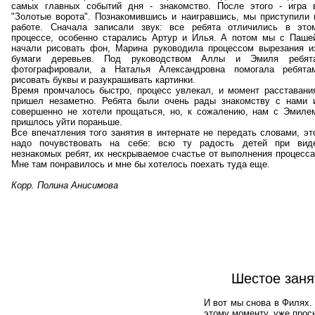
самых главных событий дня - знакомство. После этого - игра 
"Золотые ворота". Познакомившись и наигравшись, мы приступили 
работе. Сначала записали звук: все ребята отличились в это
процессе, особенно старались Артур и Илья. А потом мы с Паше
начали рисовать фон, Марина руководила процессом вырезания и
бумаги деревьев. Под руководством Аллы и Эмиля ребят
фотографировали, а Наталья Александровна помогала ребята
рисовать буквы и разукрашивать картинки.
Время промчалось быстро, процесс увлекал, и момент расставани
пришел незаметно. Ребята были очень рады знакомству с нами 
совершенно не хотели прощаться, но, к сожалению, нам с Эмиле
пришлось уйти пораньше.
Все впечатления того занятия в интернате не передать словами, эт
надо почувствовать на себе: всю ту радость детей при вид
незнакомых ребят, их нескрываемое счастье от выполнения процесса
Мне там понравилось и мне бы хотелось поехать туда еще.
Корр. Полина Анисимова
Шестое заня
И вот мы снова в Филях. 
этому моменту, уже прос