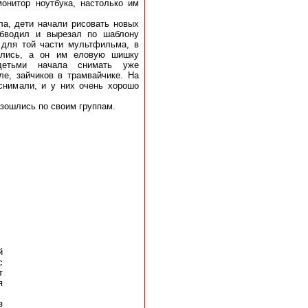
онитор ноутбука, настолько им
ла, дети начали рисовать новых
обводил и вырезал по шаблону
 для той части мультфильма, в
тились, а он им еловую шишку
детьми начала снимать уже
ле, зайчиков в трамвайчике. На
снимали, и у них очень хорошо
азошлись по своим группам.
й
с
т
я
з