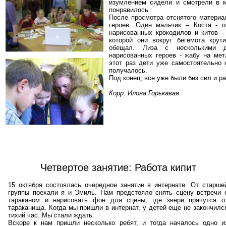
изумлением сидели и смотрели в м
понравилось.
После просмотра отснятого материа
героев. Один мальчик – Костя - 
нарисованных крокодилов и китов -
которой они вокруг бегемота кру
обещал. Лиза с несколькими 
нарисованных героев - жабу на мет
этот раз дети уже самостоятельно 
получалось.
Под конец, все уже были без сил и р
Корр. Илона Горькавая
Четвертое занятие: Работа кипит
15 октября состоялась очередное занятие в интернате. От старше
группы поехали я и Эмиль. Нам предстояло снять сцену встречи 
тараканом и нарисовать фон для сцены, где звери прячутся о
тараканища. Когда мы пришли в интернат, у детей еще не закончилс
тихий час. Мы стали ждать.
Вскоре к нам пришли несколько ребят, и тогда началось одно и