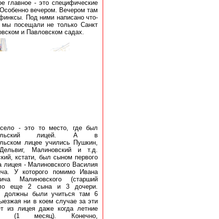
е главное - это специфические
 Особенно вечером. Вечером там
сфинксы. Под ними написано что-
е, мы посещали не только Санкт
овском и Павловском садах.
село - это то место, где был
осельский лицей. А в
льском лицее учились Пушкин,
Дельвиг, Малиновский и т.д.
кий, кстати, был сыном первого
а лицея - Малиновского Василия
ича. У которого помимо Ивана
вича Малиновского (старший
ло еще 2 сына и 3 дочери.
ы должны были учиться там 6
выезжая ни в коем случае за эти
т из лицея даже когда летние
лы (1 месяц). Конечно,