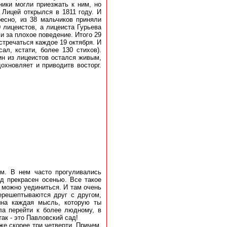
ники могли приезжать к ним, но
. Лицей открылся в 1811 году. И
ресно, из 38 мальчиков приняли
0 лицеистов, а лицеиста Гурьева
и за плохое поведение. Итого 29
стречаться каждое 19 октября. И
ал, кстати, более 130 стихов).
ин из лицеистов остался живым,
охновляет и приводитв восторг.
м. В нем часто прогуливались
ад прекрасен осенью. Все такое
у можно уединиться. И там очень
перешептываются друг с другом,
шна каждая мысль, которую ты
ила перейти к более людному, в
к - это Павловский сад!
е скорее три четверти. Причем,