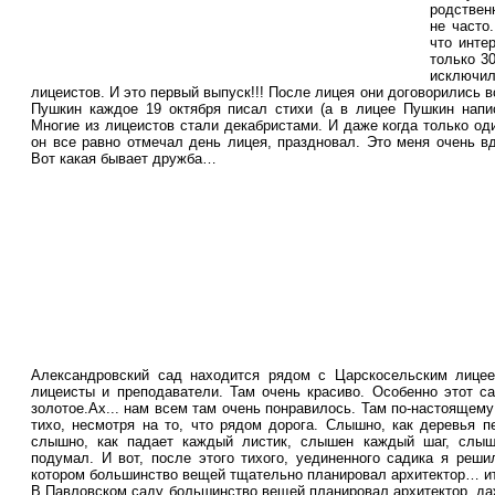
родствен
не часто
что инте
только 3
исключил
лицеистов. И это первый выпуск!!! После лицея они договорились в
Пушкин каждое 19 октября писал стихи (а в лицее Пушкин напис
Многие из лицеистов стали декабристами. И даже когда только од
он все равно отмечал день лицея, праздновал. Это меня очень вд
Вот какая бывает дружба…
Александровский сад находится рядом с Царскосельским лицее
лицеисты и преподаватели. Там очень красиво. Особенно этот с
золотое.Ах... нам всем там очень понравилось. Там по-настоящем
тихо, несмотря на то, что рядом дорога. Слышно, как деревья 
слышно, как падает каждый листик, слышен каждый шаг, слы
подумал. И вот, после этого тихого, уединенного садика я реш
котором большинство вещей тщательно планировал архитектор… ита
В Павловском саду большинство вещей планировал архитектор, даж