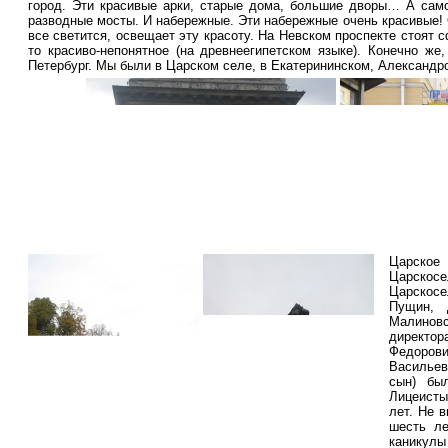
город. Эти красивые арки, старые дома, большие дворы… А само
разводные мосты. И набережные. Эти набережные очень красивые!
все светится, освещает эту красоту. На Невском проспекте стоят 
то красиво-непонятное (на древнеегипетском языке). Конечно ж
Петербург. Мы были в Царском селе, в Екатерининском, Александр
Царское 
Царск
Царскосе
Пущин, 
Малиновс
директор
Федоров
Василье
сын) бы
Лицеист
лет. Не 
шесть ле
канику