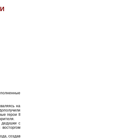
ЛИ
ыполненные
 валяясь на
едополучили
ые герои II
зрителя.
 дедушки с
 восторгом
ода, создав