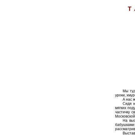
Т
Мы туд
уроки, хмур
А нас 
Сидя н
мягких под
частичку с
Московской
На выс
бабушками
рассматрив
Выстав