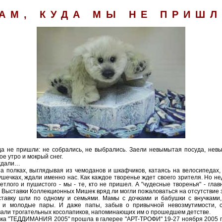
АМ, КУДА МЫ НЕ ПРИШ
а не пришли: не собрались, не выбрались. Заели невымытая посуда, нев
ое утро и мокрый снег.
ждали…
а полках, выглядывая из чемоданов и шкафчиков, катаясь на велосипедах,
ушечках, ждали именно нас. Как каждое творенье ждет своего зрителя. Но н
ветлого и пушистого - мы - те, кто не пришел. А "чудесные творенья" - главн
 Выставки Коллекционных Мишек вряд ли могли пожаловаться на отсутствие 
тавку шли по одному и семьями. Мамы с дочками и бабушки с внучками,
 и молодые пары. И даже папы, забыв о привычной невозмутимости, с
али трогательных косолапиков, напоминающих им о прошедшем детстве.
ка "ТЕДДИМАНИЯ 2005" прошла в галерее "АРТ-ТРОФИ" 19-27 ноября 2005 г