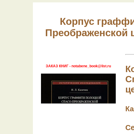
Корпус граффи
Преображенской ц
ЗАКАЗ КНИГ - notabene_book@list.ru
К
С
ц
Ка
С