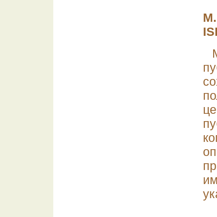
М.
IS
п
со
п
це
пу
ко
оп
пр
и
ук