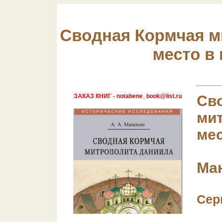
Сводная Кормчая м
место в
ЗАКАЗ КНИГ - notabene_book@list.ru
Св
мит
мес
Ман
Сер