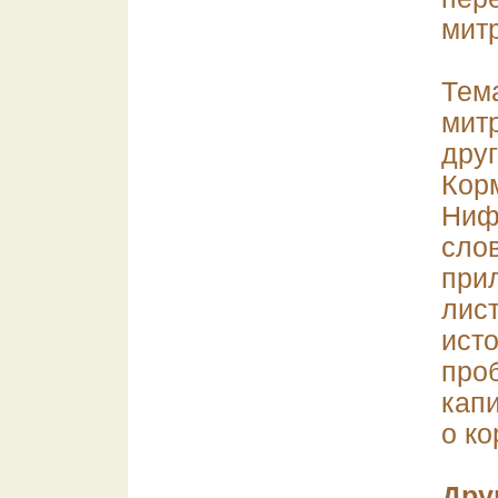
мит
Тем
мит
др
Кор
Ниф
сло
при
лис
ист
про
кап
о ко
Дру