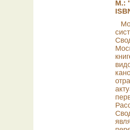
М.: 
ISB
Мо
сис
Св
Мос
кни
ви
кан
отр
акт
пер
Рас
Сво
яв
пе