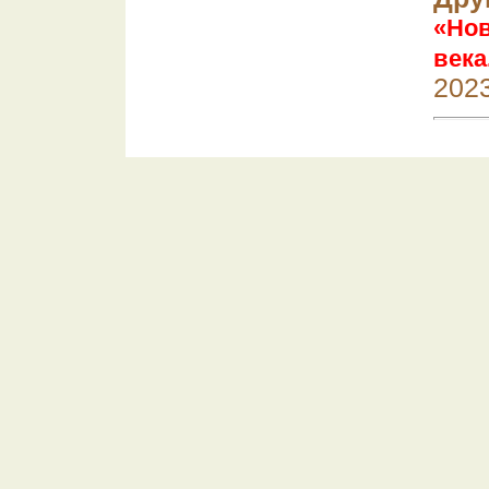
«Но
века
202