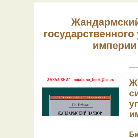
Жандармский
государственного
империи 
ЗАКАЗ КНИГ - notabene_book@list.ru
Ж
с
у
и
Би