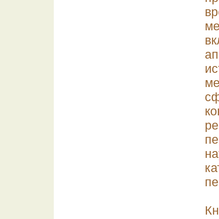
в
м
в
а
ис
м
с
ко
ре
п
на
к
пе
Кн