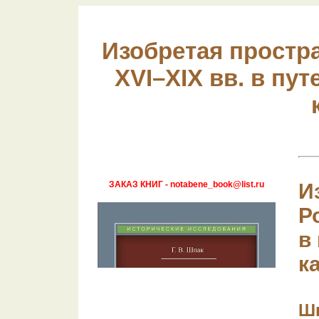
Изобретая простра
XVI–XIX вв. в пут
ЗАКАЗ КНИГ - notabene_book@list.ru
И
Р
в
к
Шп