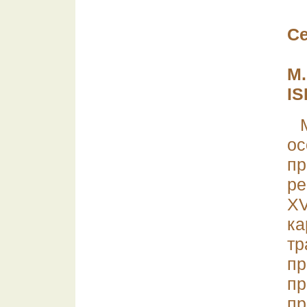
С
М.
IS
о
п
ре
XV
к
т
п
п
п