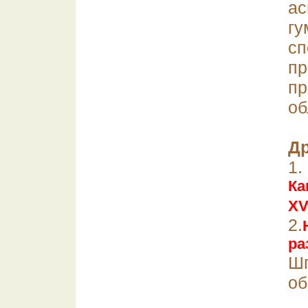
а
г
с
п
пр
об
Др
1
Ка
XV
2.
ра
Шп
об