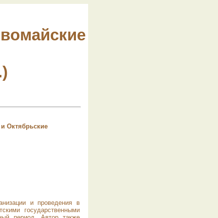
рвомайские
)
 и Октябрьские
анизации и проведения в
тскими государственными
ный период. Автор также