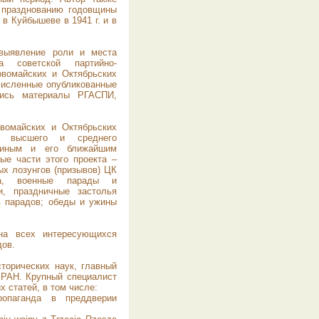
 празднованию годовщины
в Куйбышеве в 1941 г. и в
 выявление роли и места
 советской партийно-
рвомайских и Октябрьских
численные опубликованные
лись материалы РГАСПИ,
рвомайских и Октябрьских
и высшего и среднего
алиным и его ближайшим
ые части этого проекта –
ых лозунгов (призывов) ЦК
та, военные парады и
, праздничные застолья
в парадов; обеды и ужины
на всех интересующихся
дов.
торических наук, главный
 РАН. Крупный специалист
х статей, в том числе:
ропаганда в преддверии