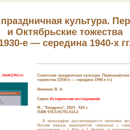
 праздничная культура. Пе
и Октябрьские тожества
1930-е — середина 1940-х гг.
_book@list.ru
Советская праздничная культура. Первомайские
торжества (1930-е — середина 1940-х гг.)
Невежин В. А.
Серия
Исторические исследования
М.: "Квадрига", 2024 - 424 с.
ISBN 978-5-91791-514-2
В монографии рассматривается проблема орг
Москве важных мероприятий, связанных с сове
праздниками – 1 Мая и 7 Ноября, в предвоен