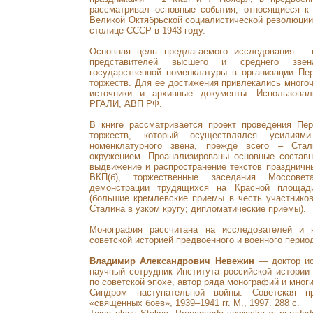
рассматривал основные события, относящиеся к
Великой Октябрьской социалистической революции 
столице СССР в 1943 году.
Основная цель предлагаемого исследования –
представителей высшего и среднего звена
государственной номенклатуры в организации Пе
торжеств. Для ее достижения привлекались много
источники и архивные документы. Использова
РГАЛИ, АВП РФ.
В книге рассматривается проект проведения Пе
торжеств, который осуществлялся усилиям
номенклатурного звена, прежде всего – Ст
окружением. Проанализированы основные составн
выдвижение и распространение текстов праздничн
ВКП(б), торжественные заседания Моссове
демонстрации трудящихся на Красной площади
(большие кремлевские приемы в честь участнико
Сталина в узком кругу; дипломатические приемы).
Монография рассчитана на исследователей и 
советской историей предвоенного и военного перио
Владимир Александрович Невежин
— доктор ис
научный сотрудник Института российской истории
по советской эпохе, автор ряда монографий и многи
Синдром наступательной войны. Советская п
«священных боев», 1939–1941 гг. М., 1997. 288 с.