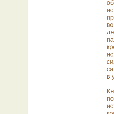
о
ис
пр
во
де
па
к
ис
с
са
в 
Кн
п
и
ко