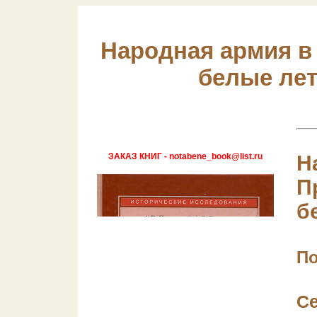
Народная армия в
белые лет
ЗАКАЗ КНИГ - notabene_book@list.ru
Н
П
б
По
С