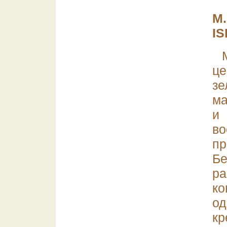
М.
IS
це
зе
ма
и
во
пр
Б
р
ко
од
кр