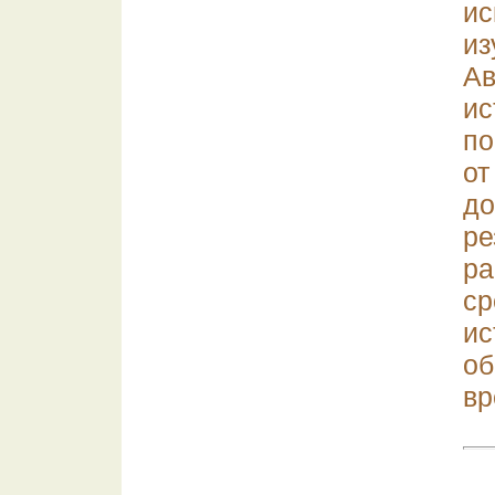
и
из
А
и
по
от
д
р
р
ср
и
о
вр