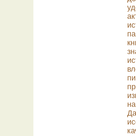
уд
ак
ис
па
к
з
ис
в
пи
п
из
н
Д
ис
ка