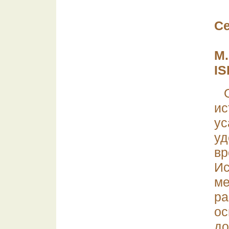
С
М.
IS
и
у
уд
в
Ис
ме
ра
ос
д