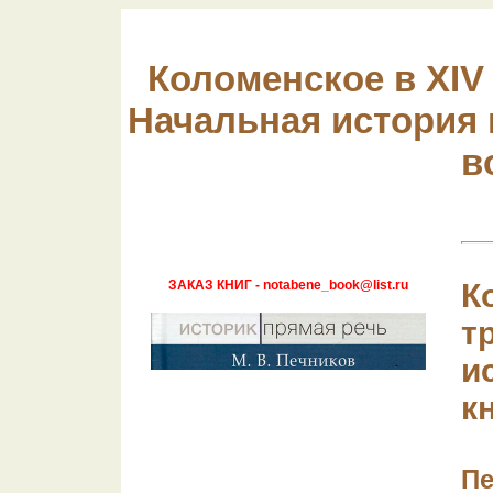
Коломенское в XIV 
Начальная история
в
ЗАКАЗ КНИГ - notabene_book@list.ru
К
т
и
к
Пе