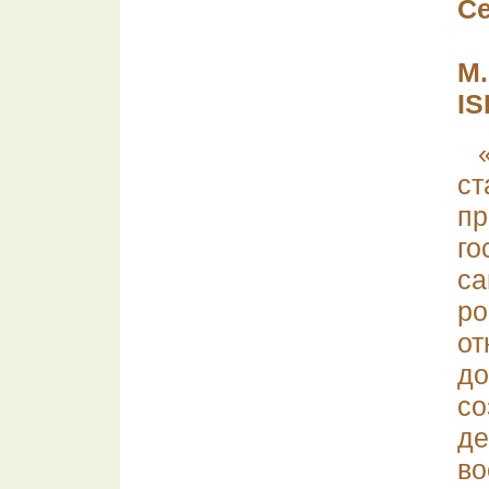
С
М.
IS
с
п
г
с
р
о
д
с
д
во