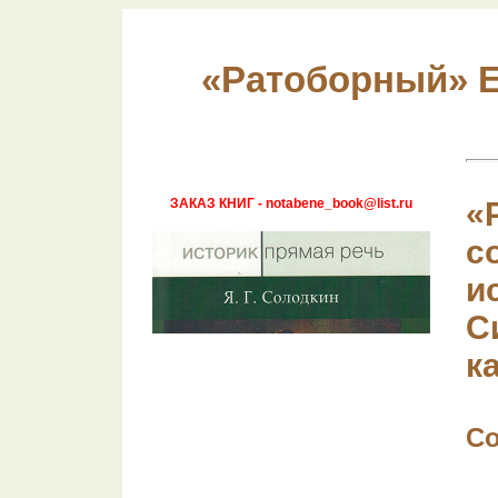
«Ратоборный» Е
ЗАКАЗ КНИГ - notabene_book@list.ru
«
с
и
С
к
Со