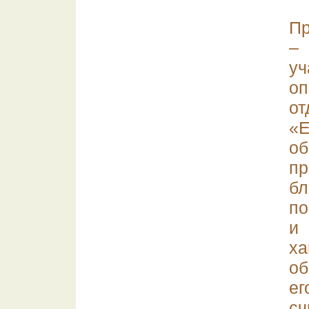
Пр
– 
уч
оп
о
«
об
пр
б
по
и 
х
об
е
с