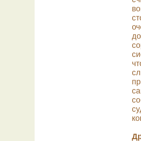
во
ст
оч
до
с
си
чт
с
пр
с
с
с
ко
Др