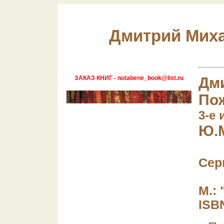
Дмитрий Мих
ЗАКАЗ КНИГ - notabene_book@list.ru
Дм
По
3-е 
Ю.М
Сер
М.: 
ISB