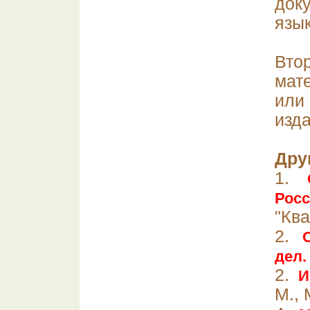
док
язы
Вто
мат
или
изда
Дру
1.
Росс
"Ква
2.
дел.
2.
И
М., 