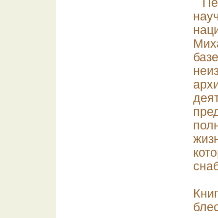
П
нау
нац
Мих
баз
неи
арх
дея
пре
пол
жиз
кот
сна
Кни
бл