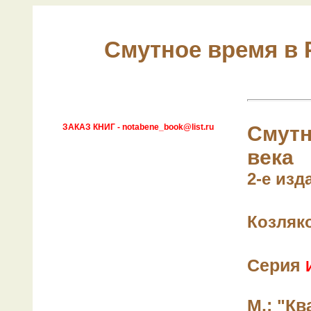
Смутное время в Р
ЗАКАЗ КНИГ - notabene_book@list.ru
Смутн
века
2-е изд
Козляко
Серия
М.: "Кв