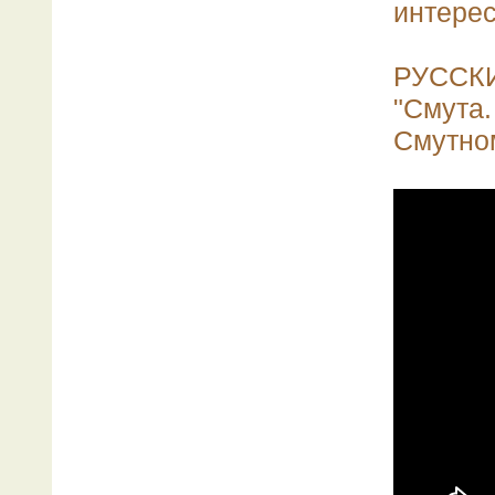
интере
РУССК
"Смута
Смутном