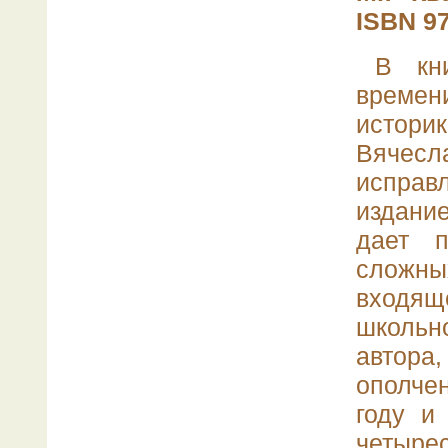
ISBN 97
В кн
времени
истор
Вячесл
исправ
издани
дает 
сложн
входящ
школь
автора
ополче
году и
четырес