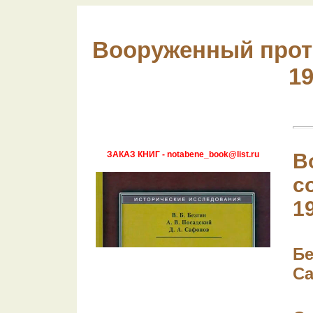
Вооруженный проте
19
ЗАКАЗ КНИГ - notabene_book@list.ru
В
с
1
Бе
С