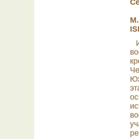
С
М.
IS
во
к
Ч
Ю
э
ос
и
во
у
р