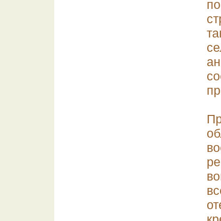
по
с
т
се
а
с
пр
Пр
об
в
ре
во
вс
о
кр