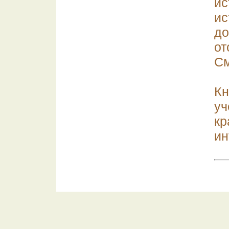
и
ис
д
от
См
К
уч
к
ин