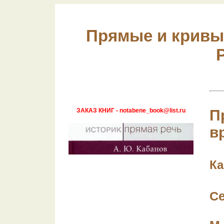
Прямые и кривы
ЗАКАЗ КНИГ - notabene_book@list.ru
П
в
Ка
С