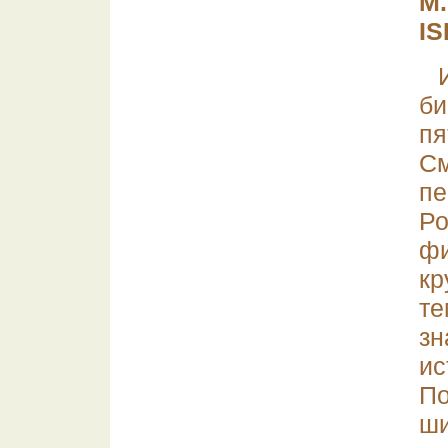
М.
IS
б
п
См
п
Ро
ф
кр
т
зн
ис
П
ш