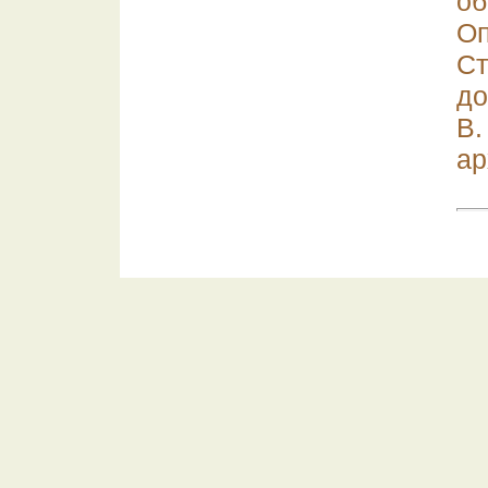
о
О
С
до
В
ар