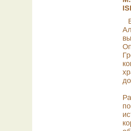
IS
Ал
в
О
Гр
к
х
до
Р
п
ис
к