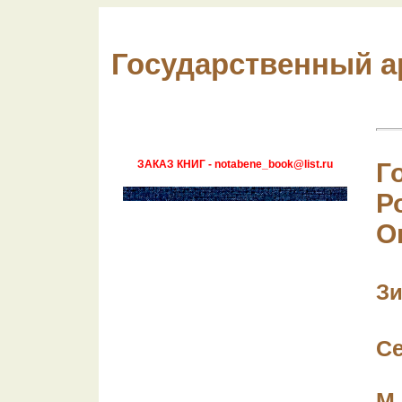
Государственный ар
ЗАКАЗ КНИГ - notabene_book@list.ru
Г
Р
О
Зи
С
М.