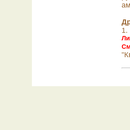
ам
Др
1
Ли
См
"К