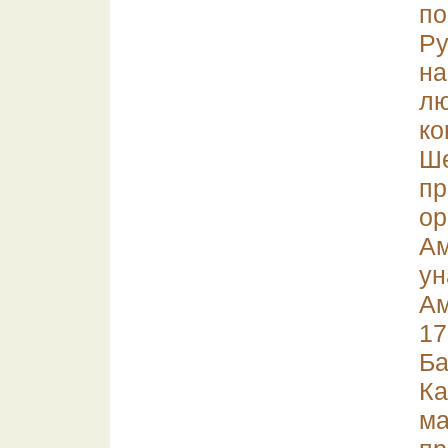
по
Ру
н
л
ко
Ше
п
о
Ам
у
Ам
1
Ба
К
м