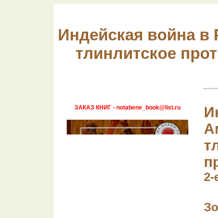
Индейская война в 
тлинлитское прот
ЗАКАЗ КНИГ - notabene_book@list.ru
И
А
т
п
2-
Зо