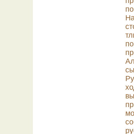
п
по
Н
с
тл
по
пр
Ал
сы
Ру
х
в
п
м
с
ру