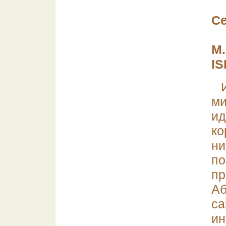
С
М.
IS
ми
и
ко
н
п
п
А
са
ин